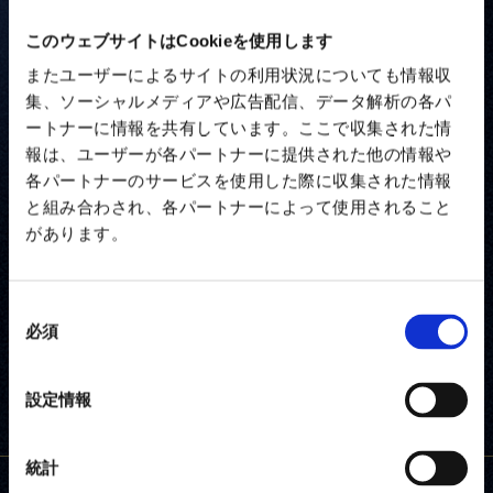
試合日程を更新しました
このウェブサイトはCookieを使用します
またユーザーによるサイトの利用状況についても情報収
2020年シーズンが3月より開幕いたします。
集、ソーシャルメディアや広告配信、データ解析の各パ
今シーズンの公式日程の掲載を行いましたのでお知
ートナーに情報を共有しています。ここで収集された情
らせします。
報は、ユーザーが各パートナーに提供された他の情報や
試合日程と結果
各パートナーのサービスを使用した際に収集された情報
と組み合わされ、各パートナーによって使用されること
があります。
一覧へ
同
必須
意
の
選
設定情報
択
統計