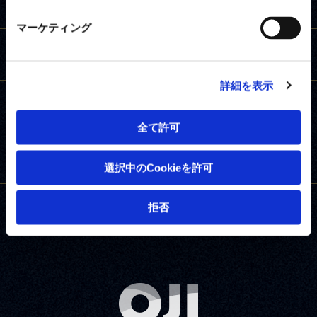
王子硬式野球部ホーム
マーケティング
ニュース
詳細を表示
試合日程と結果
全て許可
メンバー紹介
選択中のCookieを許可
拒否