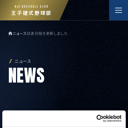
OJI BASEBALL CLUB
王子硬式野球部
ニュース
試合日程を更新しました
王子硬式野球部ホーム
ニュース
ニュース
N
E
W
S
試合日程と結果
メンバー紹介
2020年02月12日
お知らせ
特集