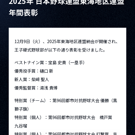
2025年 日本野球連盟東海地区連盟
年間表彰
12月9日（火）、2025年東海地区連盟納会が開催され、
王子硬式野球部が以下の通り表彰を受けました。
ベストナイン賞：宝島 史貴（一塁手）
優秀投手賞：樋口 新
新人賞：柴﨑 聖人
優秀監督賞：湯浅 貴博
特別賞（チーム）：第96回都市対抗野球大会 優勝（黒
獅子旗）
特別賞（個人）：第96回都市対抗野球大会 橋戸賞
九谷瑠
特別賞（個人）：第96回都市対抗野球大会 打撃賞 吉