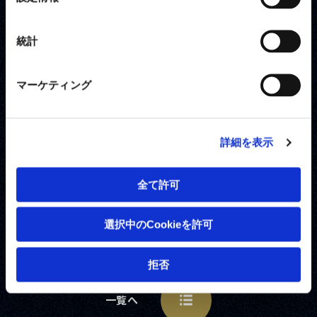
択
左から）吉岡選手（都市対抗野球大会 打撃賞）、樋口
統計
選手（優秀選手賞）、森田野球部長（都市対抗野球大会
優勝）、湯浅監督（優秀監督賞 / 都市対抗野球大会 小野
マーケティング
賞）、宝島選手（ベストナイン賞）、九谷選手（都市対
抗野球大会 橋戸賞）、柴﨑選手（新人賞 / 都市対抗野
球大会若獅子賞）
詳細を表示
日頃より温かいご声援をいただき、誠にありがとうござ
います。
全て許可
今後もさらなる飛躍を目指してまいりますので、引き続
きご声援をよろしくお願いいたします。
選択中のCookieを許可
拒否
一覧へ