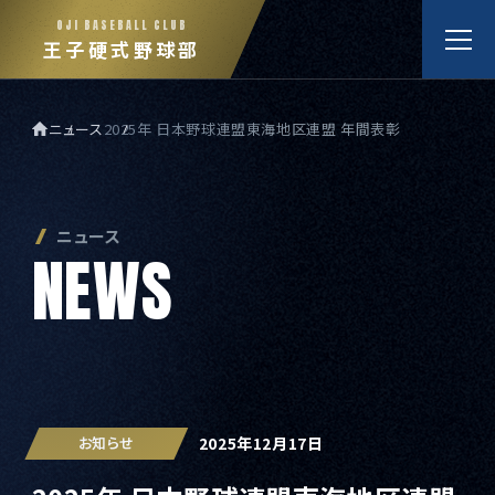
OJI BASEBALL CLUB
王子硬式野球部
ニュース
2025年 日本野球連盟東海地区連盟 年間表彰
王子硬式野球部ホーム
ニュース
ニュース
N
E
W
S
試合日程と結果
メンバー紹介
2025年12月17日
お知らせ
特集