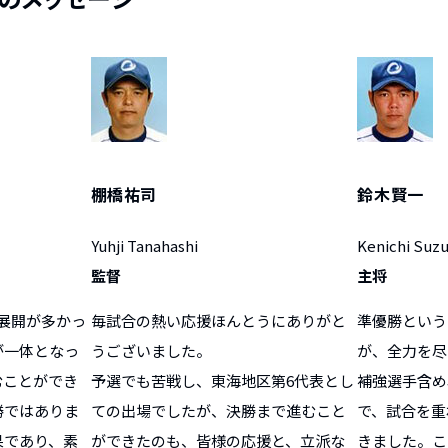
棚橋祐司
鈴木賢一
Yuhji Tanahashi
Kenichi Suzu
監督
主将
展開が多かっ
毎試合の熱い応援ほんとうにありがと
準優勝という
が一体となっ
うございました。
が、全力を尽
むことができ
予選でも苦戦し、東海地区第6代表とし
補強選手含め
勝ではありま
ての出場でしたが、決勝まで進むこと
で、試合を重
果であり、素
ができたのも、皆様の応援と、立派な
きました。こ