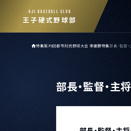
OJI BASEBALL CLUB
王子硬式野球部
特集
第79回都市対抗野球大会 準優勝特集
部長・監督
部長・監督・主
部長・監督・主