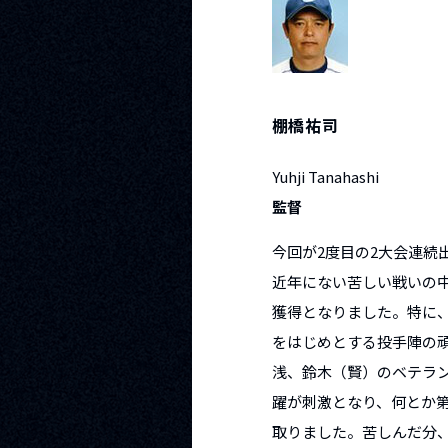
棚橋祐司
Yuhji Tanahashi
監督
今回が2度目の2大会連続
近年にない苦しい戦いの
獲得となりました。特に
をはじめとする投手陣の
浅、鈴木（賢）のベテラ
躍が刺激となり、何とか第
取りました。苦しんだ分