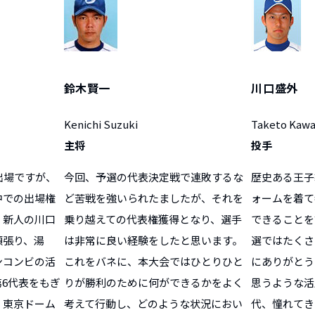
鈴木賢一
川口盛外
Kenichi Suzuki
Taketo Kawa
主将
投手
出場ですが、
今回、予選の代表決定戦で連敗するな
歴史ある王子
中での出場権
ど苦戦を強いられたましたが、それを
ォームを着て
、新人の川口
乗り越えての代表権獲得となり、選手
できることを
頑張り、湯
は非常に良い経験をしたと思います。
選ではたくさ
ンコンビの活
これをバネに、本大会ではひとりひと
にありがとう
6代表をもぎ
りが勝利のために何ができるかをよく
思うような活
、東京ドーム
考えて行動し、どのような状況におい
代、憧れてき