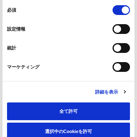
同
2026年07月22日
お知らせ
必須
意
「ネピア 鼻セレブ」のスキンケア商品や体験コンテンツが楽し
の
める！「第 26 回 JAPAN ドラッグストアショー」出展
選
設定情報
[774.5 KB]
択
統計
2026年07月16日
お知らせ
「うんち教室」が自由研究動画を公開！見落としがちな「トイ
マーケティング
レの備え」を子どもたちにもわかりやすく紹介
[1.1 MB]
詳細を表示
2026年07月16日
お知らせ
「テレビ朝日・六本木ヒルズSUMMER FES」協賛のお知らせ
全て許可
選択中のCookieを許可