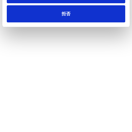
2026年07月10日
お知らせ
「施設園芸・植物工場展（GPEC）2026」出展のお知らせ
拒否
（2026年7月15日（水）～ 17日（金））
もっと見る
ニュース
お知らせ
ホーム
会社情報