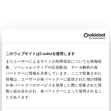
回収・リサイクルする取り組みを開始
2026年08月03日
お知らせ
本社地区一斉夏季休業のお知らせ
このウェブサイトはCookieを使用します
2026年08月03日
お知らせ
またユーザーによるサイトの利用状況についても情報収
「PackPlus Delhi」出展のお知らせ(2026年8月20日～22日)
集、ソーシャルメディアや広告配信、データ解析の各
パートナーに情報を共有しています。ここで収集された
情報は、ユーザーが各パートナーに提供された他の情報
や各パートナーのサービスを使用した際に収集された情
2026年07月27日
お知らせ
報と組み合わされ、各パートナーによって使用されるこ
小学生が「森林と暮らしのつながり」を学ぶ教材を制作
とがあります。