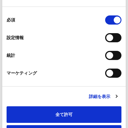
同
必須
意
の
選
設定情報
択
統計
Telephone
required
マーケティング
詳細を表示
E-Mail
required
全て許可