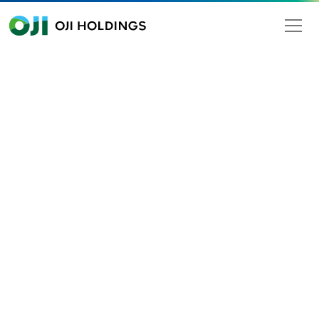
OJI HOLDINGS
Search
iquid packaging cartons
Inquiry Details
If you have any inquiries or comments, please complete the