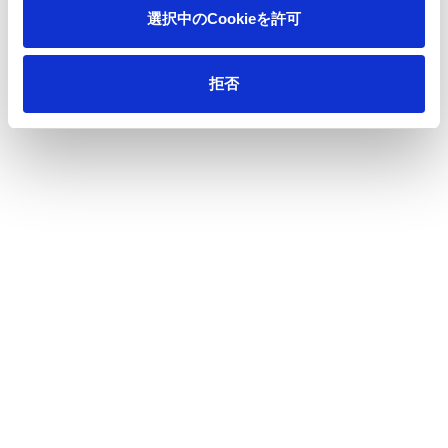
Please re-enter to confirmation
選択中のCookieを許可
拒否
Products
required
Comments / lnquiries
required
(
max 1000 characters
)
*1000 letters or less