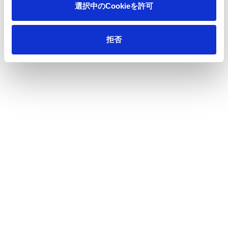
選択中のCookieを許可
拒否
Investor Relations
Message from the CEO
Message from the CFO