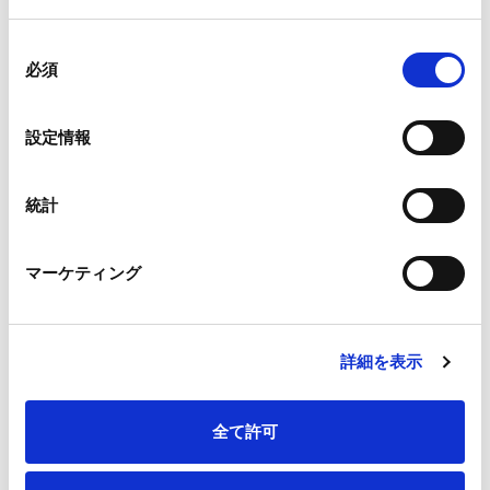
同
必須
意
の
選
設定情報
択
統計
マーケティング
詳細を表示
全て許可