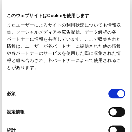
Celulose Nipo-Brasileira S.A.
Rodovia BR-381 Km 172, Distrito de
このウェブサイトはCookieを使用します
Perpetuo Socorro,Municipio de Belo
Google Map
またユーザーによるサイトの利用状況についても情報収
Oriente, MG, Brazil
集、ソーシャルメディアや広告配信、データ解析の各
パートナーに情報を共有しています。ここで収集された
TEL
55-31-3829-5010
情報は、ユーザーが各パートナーに提供された他の情報
FAX
55-31-3829-5260
や各パートナーのサービスを使用した際に収集された情
URL
http://www.cenibra.com.br/
報と組み合わされ、各パートナーによって使用されるこ
Established: September, 1973
とがあります。
同
必須
意
の
選
設定情報
択
統計