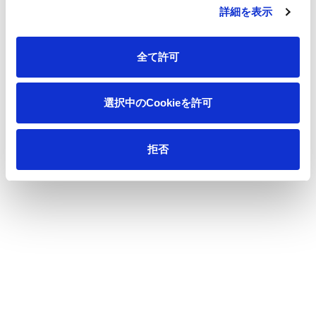
Household and Industrial Materials
詳細を表示
Functional Materials
IR Library
全て許可
Results Highlights
Forest Resources and Environment Marketing
Key Financial Indicators
Printing and Communications Media
選択中のCookieを許可
Stock and Bond Information
Financial Results and Presentation
Cash Flows
IR Presentations
拒否
Segment Information
General Meeting of Shareholders
Internal Control Reports and Extraordinary Reports
Dividends
Corporate Governance Report
Basic Stock Information
Integrated Report
Stock Status
Analyst Coverage