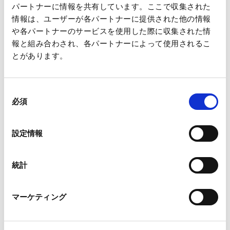
FY2020 (97th)
パートナーに情報を共有しています。ここで収集された
情報は、ユーザーが各パートナーに提供された他の情報
や各パートナーのサービスを使用した際に収集された情
FY2019 (96th)
報と組み合わされ、各パートナーによって使用されるこ
とがあります。
同
Investor Relations
必須
意
の
選
Message from the CEO
設定情報
択
Message from the CFO
統計
Business Overview
マーケティング
Financial