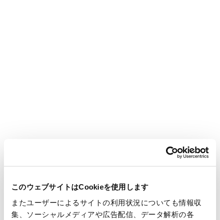
Notice of resolution at the 101st ordinary general
[57.6 KB]
meeting of shareholders
Notice of the 101st Ordinary General Meeting of
[1.5 MB]
Shareholders
FY2023 (100th)
FY2022 (99th)
FY2021 (98th)
このウェブサイトはCookieを使用します
またユーザーによるサイトの利用状況についても情報収
集、ソーシャルメディアや広告配信、データ解析の各