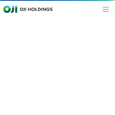
OJI HOLDINGS
Search
g of Shareholders
The 102nd Ordinary General
Meeting of Shareholders