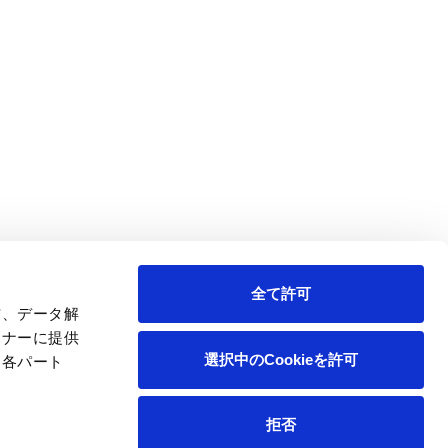
Oji Forest
Contact
全て許可
信、データ解
トナーに提供
選択中のCookieを許可
、各パート
拒否
Re