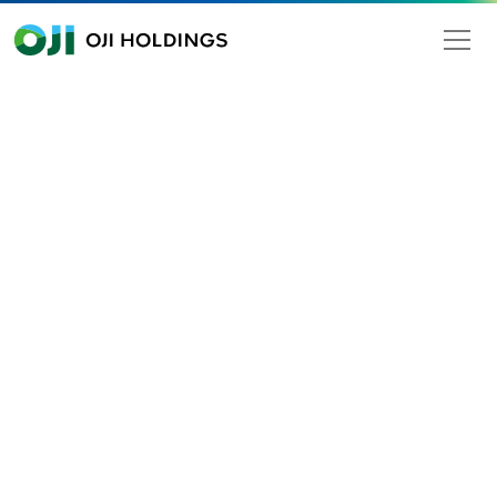
OJI HOLDINGS
Search
ture, industry and construction ／ Plastic-free and Plastic reduction ／ Others
CLEAN AIR, COMFORTABLE FUTURE.
Filter technology born in the forests.