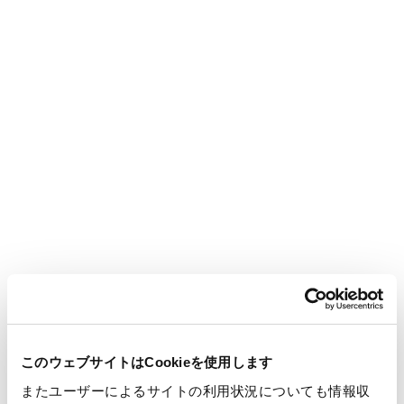
View More
Oji Industrial Materials Management Co., Ltd. Filter
Business Division website
Contact Us
Deodorizing filters
Speedily eliminating worrying odors.
このウェブサイトはCookieを使用します
またユーザーによるサイトの利用状況についても情報収
Special paper developed by the Oji Group is processed into a