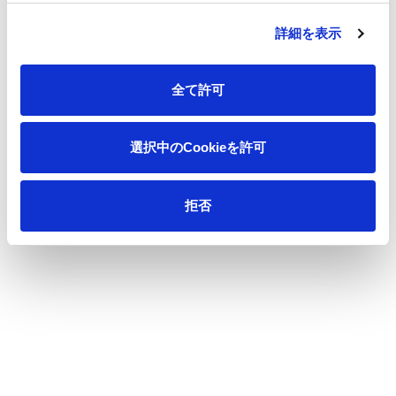
Oji Industrial Materials Management Co., Ltd. Filter
詳細を表示
Business Division website
全て許可
Contact Us
選択中のCookieを許可
拒否
s