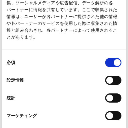
集、ソーシャルメディアや広告配信、データ解析の各
corrugated honeycomb structure, and exclusive chemical
パートナーに情報を共有しています。ここで収集された
solution with strong deodorizing effects is impregnated to it.
情報は、ユーザーが各パートナーに提供された他の情報
A deodorizing filter can solve a wide range of odor issues at
や各パートナーのサービスを使用した際に収集された情
報と組み合わされ、各パートナーによって使用されるこ
low cost and with high performance.
とがあります。
同
必須
意
の
選
設定情報
択
統計
マーケティング
View More