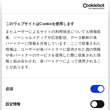
このウェブサイトはCookieを使用します
またユーザーによるサイトの利用状況についても情報収
集、ソーシャルメディアや広告配信、データ解析の各
View More
パートナーに情報を共有しています。ここで収集された
情報は、ユーザーが各パートナーに提供された他の情報
Functional Materials COMPANY website
や各パートナーのサービスを使用した際に収集された情
報と組み合わされ、各パートナーによって使用されるこ
とがあります。
Contact Us
同
必須
意
の
選
設定情報
択