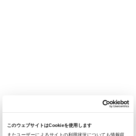
hygiene standards*, which can also be used to remove water
from food ingredients, for example. Further, the next towel in
the box is automatically pushed up, allowing you to pull it up
quickly and easily even with a wet hand.
*
This product complies with the voluntary standards of the Japan
Paper Association for paper and paperboard intended to come
into contact with food.
このウェブサイトはCookieを使用します
またユーザーによるサイトの利用状況についても情報収