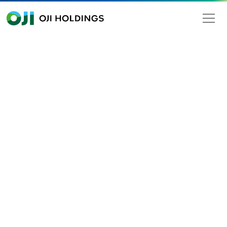
OJI HOLDINGS
Search
iness
Medical and health care