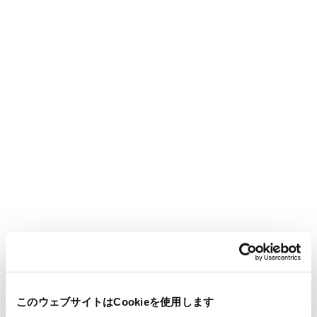
water and oil. Thanks to its tear-resistant design, it’s suitable
for a variety of tasks—from food preparation to cleaning.
Despite being thick, the roll remains compact due to its
tightly wound layers, minimizing gaps between sheets. Plus,
with double the length of standard rolls, it lasts longer and
requires fewer replacements.
A wide selection of other products is also available, including
convenient boxed types.
このウェブサイトはCookieを使用します