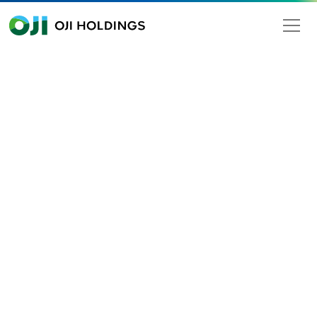
OJI HOLDINGS
Search
iness
Medical and health care