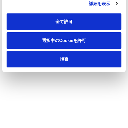
詳細を表示
全て許可
選択中のCookieを許可
拒否
d Cellulose-related Products
CellArray-Heart™:a 
Orientation
Others
ptics and electronics ／ Medical and health care ／ Plastic-
Others