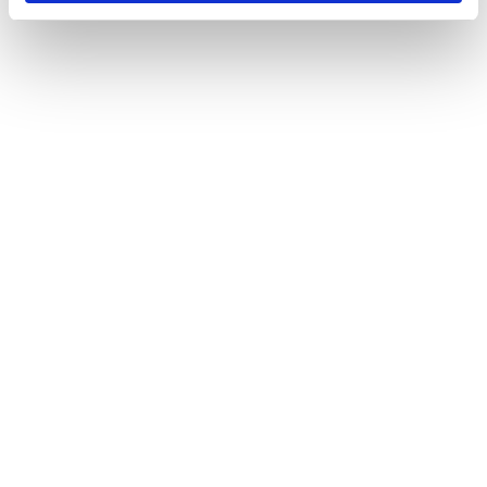
Sustainability Management Structure
Risk Assessment for Sustainability
Participation in initiatives and organizations
Circular Economy
Environmental
Social
Environmental Management
Climate Change
Governance
Respect for Human Rights
Sustainable Forest Management
Human resources management