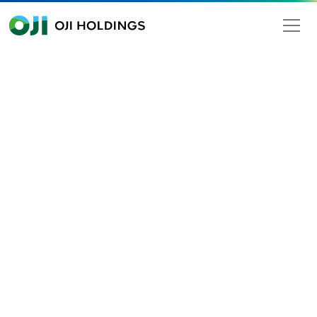
OJI HOLDINGS
Search
tainability
Basic Policy on Sustainability
Initiatives