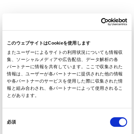
Group. The Oji Group will push forward with sustainability
initiatives through its business activities and create social and
economic value, thereby contributing to the establishment of
a truly prosperous society.
このウェブサイトはCookieを使用します
Related Links
またユーザーによるサイトの利用状況についても情報収
集、ソーシャルメディアや広告配信、データ解析の各
パートナーに情報を共有しています。ここで収集された
情報は、ユーザーが各パートナーに提供された他の情報
Management Philosophy and Management
Strategies
や各パートナーのサービスを使用した際に収集された情
報と組み合わされ、各パートナーによって使用されるこ
とがあります。
Purpose
同
UN Global Compact Initiatives
必須
意
の