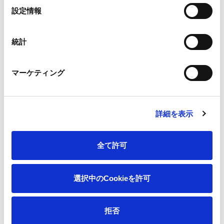
選
Oji Group Corporate Code of Conduct and Oji Group
設定情報
択
Behavior Standard
統計
Sustainability
マーケティング
Message from the CEO
詳細を表示
Sustainability of the Oji Group
全て許可
Approach to Sustainability
選択中のCookieを許可
List of Policies
拒否
Material Issues/KPIs