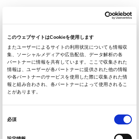
中期経営計画2027
このウェブサイトはCookieを使用します
またユーザーによるサイトの利用状況についても情報収
＜数値目標＞
集、ソーシャルメディアや広告配信、データ解析の各
パートナーに情報を共有しています。ここで収集された
長期ビジョンに基づき、これからの3年間で取り組むべき戦略・
情報は、ユーザーが各パートナーに提供された他の情報
や各パートナーのサービスを使用した際に収集された情
目標を中期経営計画2027として発表しました。2027年度経営数
報と組み合わされ、各パートナーによって使用されるこ
値目標にROE8.0%等を掲げ、王子グループの中長期的な企業価
とがあります。
値向上に向けて、様々な取り組みを進めます。
同
必須
意
の
選
設定情報