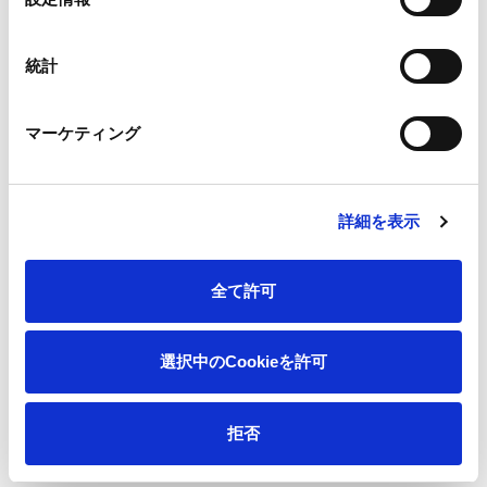
択
統計
資本効率の改善に重点を置いた経営の下、既存事業の収益力を
マーケティング
強化し将来の進化に向けた強固な収益基盤を構築していきま
す。
詳細を表示
＜財務戦略＞
全て許可
選択中のCookieを許可
拒否