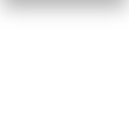
＜事業戦略＞
詳細につきましては「
中期経営計画2027
」をご覧くださ
い。