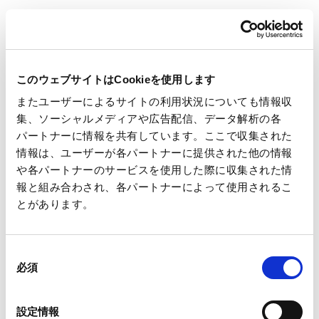
東北森紙業株式会社
〒039-1108 青森県八戸市大字上野字昼場28
Google Map
番地の2
TEL
0178-27-3101
このウェブサイトはCookieを使用します
またユーザーによるサイトの利用状況についても情報収
主要事業
集、ソーシャルメディアや広告配信、データ解析の各
パートナーに情報を共有しています。ここで収集された
段ボール・段ボール箱およびラミネート紙・クレープ紙・
情報は、ユーザーが各パートナーに提供された他の情報
その他紙製品の製造・加工・販売
や各パートナーのサービスを使用した際に収集された情
報と組み合わされ、各パートナーによって使用されるこ
とがあります。
仙台森紙業株式会社
〒989-1612 宮城県柴田郡柴田町中名生字神
同
Google Map
必須
明堂1番地
意
の
TEL
0224-55-3311
選
設定情報