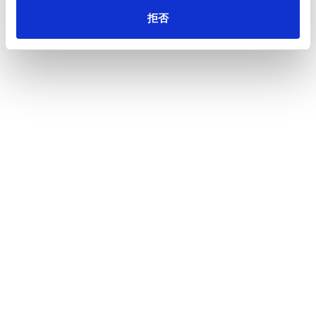
拒否
番地・建物名
電話番号
※半角数字
FAX番号
※半角数字