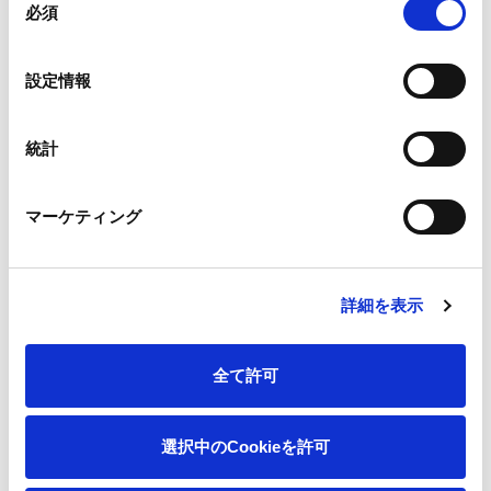
郵便番号
必須
意
入力すると住所が自動で表示されます ※半角数字、ハイフ
の
ン不要
選
設定情報
択
統計
マーケティング
都道府県
必須
詳細を表示
全て許可
市区町村・地名
選択中のCookieを許可