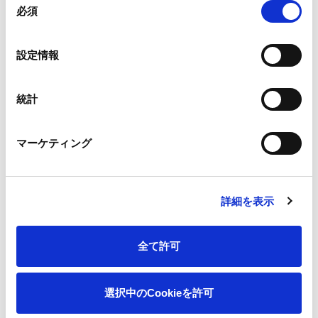
必須
意
の
選
設定情報
択
統計
当社代表取締役副社長執行役員の鎌田和彦が投資系インフル
エンサーの「妄想する決算」氏との対談形式で、当社の未来
マーケティング
について製紙業の枠を超えた戦略を語っています。
詳細を表示
王子グループ紹介動画「成長から進
化へ」
全て許可
【2023年4月リニューアル版公開】
（10分）
選択中のCookieを許可