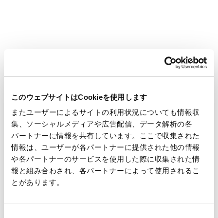
IRメールサービス
映像で見る王子グループ
このウェブサイトはCookieを使用します
またユーザーによるサイトの利用状況についても情報収
【配当性向50%】王子HD： 製紙の
集、ソーシャルメディアや広告配信、データ解析の各
枠を超えた戦略とは？
パートナーに情報を共有しています。ここで収集された
情報は、ユーザーが各パートナーに提供された他の情報
や各パートナーのサービスを使用した際に収集された情
【2025年7月公開】
（18分35秒）
報と組み合わされ、各パートナーによって使用されるこ
とがあります。
同