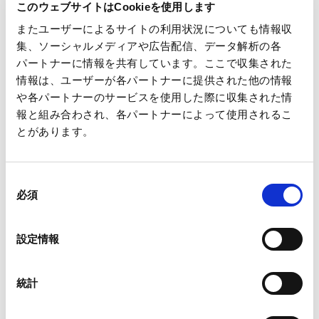
このウェブサイトはCookieを使用します
またユーザーによるサイトの利用状況についても情報収
CFOメッセージ
集、ソーシャルメディアや広告配信、データ解析の各
パートナーに情報を共有しています。ここで収集された
事業概要
情報は、ユーザーが各パートナーに提供された他の情報
や各パートナーのサービスを使用した際に収集された情
報と組み合わされ、各パートナーによって使用されるこ
業績・財務
とがあります。
生活産業資材
機能材
IRライブラリ
同
業績ハイライト
必須
資源環境ビジネス
意
の
主要財務指標
印刷情報メディア
選
株式・社債情報
設定情報
決算短信・決算関連説明会資料
択
キャッシュ・フロー
その他説明会資料
セグメント情報
統計
株主総会
有価証券報告書