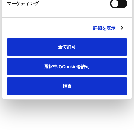
配当
マーケティング
内部統制・臨時報告書
株式基本情報
コーポレート・ガバナンス報告書
詳細を表示
株式の状況
統合報告書
株式事務手続き
株主のみなさまへ(中間期のご報告)
全て許可
アナリスト・カバレッジ
選択中のCookieを許可
定款・株式取扱規則
株主優待
拒否
格付・社債情報
グリーンファイナンス
個人投資家の皆様へ