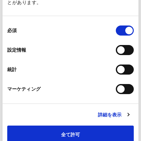
とがあります。
機能材
IRライブラリ
業績ハイライト
資源環境ビジネス
同
主要財務指標
必須
印刷情報メディア
意
決算短信・決算関連説明会資料
の
キャッシュ・フロー
選
設定情報
その他説明会資料
択
セグメント情報
有価証券報告書
統計
内部統制・臨時報告書
マーケティング
コーポレート・ガバナンス報告書
統合報告書
詳細を表示
株主のみなさまへ(中間期のご報告)
全て許可