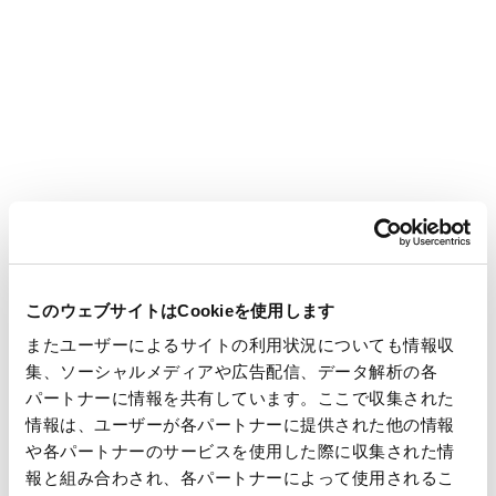
中間期の事業報告として、株主のみなさまへのご報告を
掲載しています。
投資家情報
CEOメッセージ
CFOメッセージ
このウェブサイトはCookieを使用します
またユーザーによるサイトの利用状況についても情報収
事業概要
集、ソーシャルメディアや広告配信、データ解析の各
パートナーに情報を共有しています。ここで収集された
情報は、ユーザーが各パートナーに提供された他の情報
業績・財務
や各パートナーのサービスを使用した際に収集された情
生活産業資材
報と組み合わされ、各パートナーによって使用されるこ