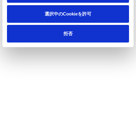
株式・社債情報
選択中のCookieを許可
個人投資家の皆様へ
株主総会
拒否
配当
IRカレンダー
株式基本情報
株式の状況
IRニュース
株式事務手続き
IRメール
アナリスト・カバレッジ
定款・株式取扱規則
株価チャート
株主優待
格付・社債情報