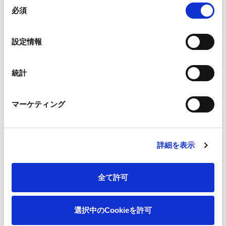
同
必須
意
バーシティ
の
選
設定情報
択
統計
マーケティング
詳細を表示
全て許可
選択中のCookieを許可