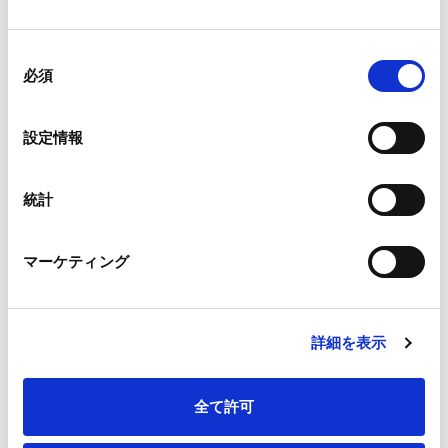
業績ハイライト
同
必須
意
主要財務指標
の
キャッシュ・フロー
選
セグメント情報
設定情報
択
統計
マーケティング
詳細を表示
IRライブラリ
全て許可
決算短信・決算関連説明会資料