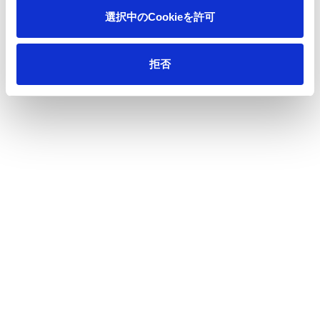
その他説明会資料
選択中のCookieを許可
有価証券報告書
内部統制・臨時報告書
拒否
コーポレート・ガバナンス報告書
統合報告書
株主のみなさまへ(中間期のご報告)
株式情報