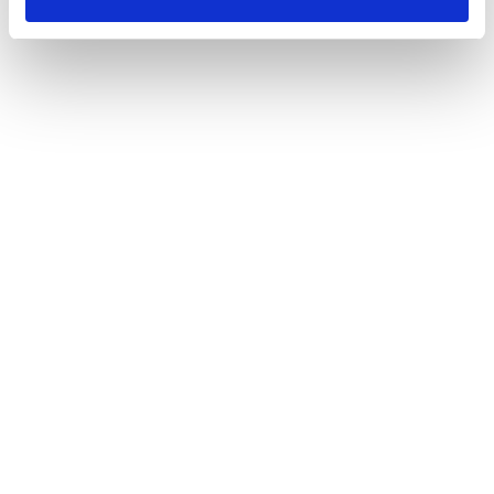
一覧へ
ニュース
International Sustainable Forestry Coalition
ホーム
での自然資本会計プロジェクトに参加森林セクター横断での世界初
のプロジェクト
会社情報
サステナビリティ
製品情報