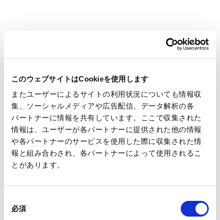
いう理念のもと、100年以上の長きにわたり、植林によ
るサステナブルな森林経営を実践してきており、日本の
民間企業で最大級となる、東京都の約3倍の面積に相当
する森林（国内外合わせて約63.5万ha）を保有していま
す。保有する森林において、自然資本会計への対応を進
めることで、ネイチャーポジティブ実現に向けた取り組
みを進化させてまいります。
※1
ISFC
とは、
2023
年
9
月に設立された、森林所有者や森林投資事業者
このウェブサイトはCookieを使用します
など世界各地の企業
20
社によって構成されている国際的な団体。持
またユーザーによるサイトの利用状況についても情報収
続可能な森林管理を基盤とし、森林セクターの意見を集約して発信す
集、ソーシャルメディアや広告配信、データ解析の各
ることにより、気候変動、生物多様性の損失、森林面積の減少といっ
た国際的課題へ対処することを目指す。当社は設立メンバーとして当
パートナーに情報を共有しています。ここで収集された
初より参加
情報は、ユーザーが各パートナーに提供された他の情報
※2
Capitals Coalition
とは、自然資本、社会資本、人的資本の測定と評価
や各パートナーのサービスを使用した際に収集された情
に係るイニシアチブの国際的な協力体であり、
2030
年までに、ビジ
報と組み合わされ、各パートナーによって使用されるこ
ネス、金融機関、政府の大部分が、上記三つの資本の価値を踏まえた
とがあります。
意思決定を行う状態を目指している
※3
TNFD
とは、企業活動による自然への依存やインパクト、それらに起
因するリスクと機会等の自然関連情報開示について、市場参加者やそ
同
の他のステークホルダーに提言とガイダンスを提供するタスクフォー
必須
ス。当社は、
2024
年
1
月に
TNFD
提言の早期採用者（
TNFD Early
意
Adopter
）に登録し、同年
9
月、最初の
TNFD
レポートを開示済