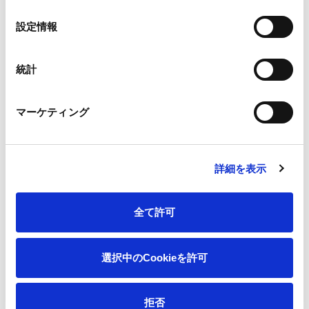
の
選
設定情報
林業関連先進企業が世界初のセクタープロジェクトを立ち上
択
げ、Capitals Coalition および TNFD と共に自然資本会計をパ
イロットテスト（ISFCリリース）
統計
＜本件に関する問い合わせ先＞
マーケティング
王子マネジメントオフィス株式会社
グループマーケティング本部 王子の森活性化推進部
TEL：03-3563-4430
詳細を表示
王子ホールディングス株式会社
コーポレートガバナンス本部 広報IR部
全て許可
TEL：03-3563-4523 E-mail：oji-holdings@oji-
gr.com
選択中のCookieを許可
拒否