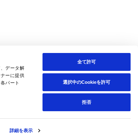
全て許可
信、データ解
トナーに提供
選択中のCookieを許可
、各パート
拒否
Re
© Oji Holdings Corporation.
詳細を表示