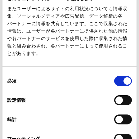
またユーザーによるサイトの利用状況についても情報収
3. 取得植林地概要
集、ソーシャルメディアや広告配信、データ解析の各
パートナーに情報を共有しています。ここで収集された
面積：植林可能面積9千ha
情報は、ユーザーが各パートナーに提供された他の情報
異動後の所有割合：MDA 80％、Mamoneira 45％
や各パートナーのサービスを使用した際に収集された情
植栽樹種：アフリカン・マホガニー
報と組み合わされ、各パートナーによって使用されるこ
とがあります。
同
必須
意
の
選
設定情報
択
統計
マーケティング