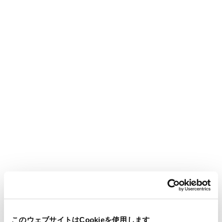
が拡大しております。ブラジルの好適な生育条件を活かすこと
で、CO2の吸収・固定を推し進めながら、持続可能な森林資源
の確保と事業ポートフォリオの多角化を同時に実現します。今
後も、現地パートナーとの協働を通じ、脱炭素社会の構築とブ
ラジル地域経済の発展にも貢献してまいります。
2. MDA社およびMamoneira社概要
会社名：Mogno Das Alterosas Investimentos Florestais S.A.
本社所在地：ブラジル ミナス・ジェライス州・ナタランジャ
市
事業内容：植林および木材の販売
会社名：Mamoneira Agropastoril S.A.
本社所在地：ブラジル ミナス・ジェライス州・ナタランジャ
市
事業内容：土地管理
このウェブサイトはCookieを使用します