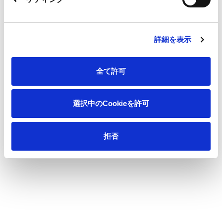
詳細を表示
全て許可
4. 今期の業績に与える影響
選択中のCookieを許可
本件が、2026年3月期業績に与える影響は軽微です。
※リリースPDFはこちら
拒否
<本件に関する問い合わせ先>
王子グリーンリソース株式会社
植林事業部
TEL:03-3563-7014
王子ホールディングス株式会社
コーポレートガバナンス本部 広報IR部