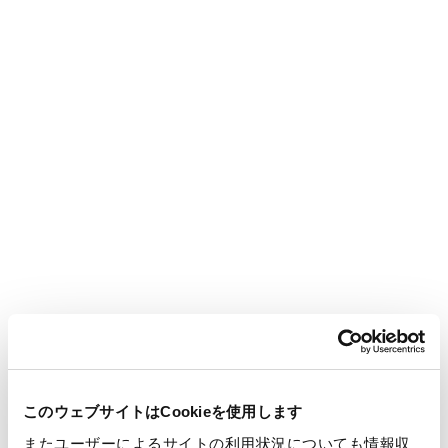
県中津川市）において、変圧器用セルロース系プレスボード
（以下、プレスボード）の生産設備を増設することをお知らせ
いたします。
新設備は2029年4月の営業生産開始を予定しており、生産能力
は現行の約３倍となります。
プレスボードは、主に油入大容量変圧器の絶縁材料として使用
されており、再生可能エネルギー設備の導入拡大、電気自動車
（EV）やAIの普及に伴う電力安定供給への投資増加、老朽化し
た電力インフラの更新進行を背景に、国内外での需要が急速に
拡大しています。
当社は長年にわたり、高品質なプレスボードを製造・供給して
おり、国内外の電力インフラの発展を支えてきました。今後
も、より安定したプレスボードの供給体制を構築してまいりま
す。
このウェブサイトはCookieを使用します
またユーザーによるサイトの利用状況についても情報収