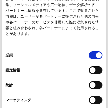
王子グループは、2025年5月に発表した「中期経営計画 2027」
集、ソーシャルメディアや広告配信、データ解析の各
において、有望事業への経営資本の集中投下による事業ポート
パートナーに情報を共有しています。ここで収集された
フォリオ転換を通じ、強固な収益基盤を構築していくこととし
情報は、ユーザーが各パートナーに提供された他の情報
ています。今回のプレスボード生産設備の増設は、この戦略に
や各パートナーのサービスを使用した際に収集された情
基づくものです。
報と組み合わされ、各パートナーによって使用されるこ
とがあります。
同
<本件に関する問い合わせ先>
必須
意
王子エフテックス株式会社
の
管理本部 企画管理部 TEL：03-5550-3041
選
設定情報
択
王子ホールディングス株式会社
コーポレートガバナンス本部 広報IR部
統計
TEL：03-3563-4523 E-mail：
oji-holdings@oji-gr.com
マーケティング