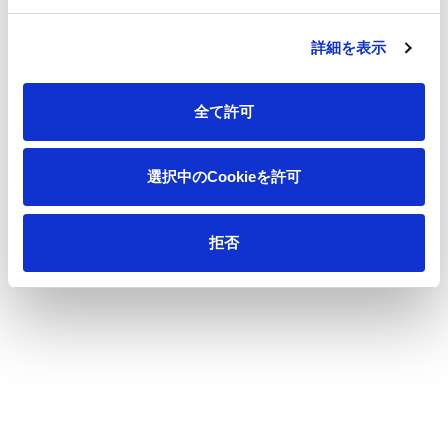
詳細を表示
一覧へ
全て許可
選択中のCookieを許可
ニュース
変圧器用セルロース系プレスボード生産設備の
ホーム
増設に関するお知らせ～需要拡大に対応し、生産能力を約３倍に増
拒否
強～
会社情報
サステナビリティ