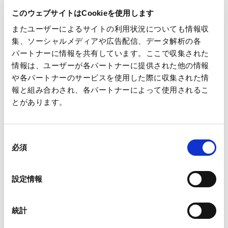
このウェブサイトはCookieを使用します
またユーザーによるサイトの利用状況についても情報収
集、ソーシャルメディアや広告配信、データ解析の各
郵便番号
パートナーに情報を共有しています。ここで収集された
入力すると住所が自動で表示されます ※半角数字、ハイフ
情報は、ユーザーが各パートナーに提供された他の情報
ン不要
や各パートナーのサービスを使用した際に収集された情
報と組み合わされ、各パートナーによって使用されるこ
とがあります。
同
都道府県
必須
必須
意
の
選
設定情報
択
統計
市区町村・地名