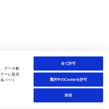
王子の森
お問い合わせ
全て許可
信、データ解
トナーに提供
選択中のCookieを許可
、各パート
拒否
ペ