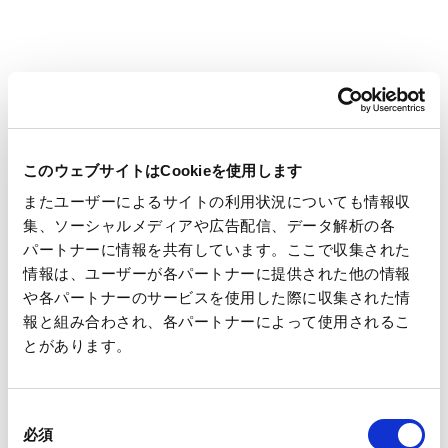
[場所] 王子ホールディングス本社（本館ビル）
ご案内図
関連書類
第90回定時株主総会招集ご通知
672KB
このウェブサイトはCookieを使用します
第90期報告書（第90回定時株主総会招集ご通知添付書類）
またユーザーによるサイトの利用状況についても情報収
2.1MB
集、ソーシャルメディアや広告配信、データ解析の各
パートナーに情報を共有しています。ここで収集された
第90回定時株主総会招集ご通知に際してのインターネット開示
情報は、ユーザーが各パートナーに提供された他の情報
事項
297KB
や各パートナーのサービスを使用した際に収集された情
報と組み合わされ、各パートナーによって使用されるこ
とがあります。
その他株式に関する情報はこちらをご覧ください >>>
株式情報
同
必須
意