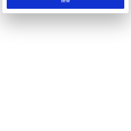
拒否
イノベーション
投資家情報
採用情報
ニュース
王子の森
お問い合わせ
ペ