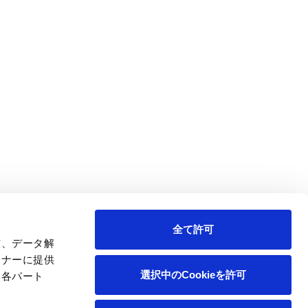
採用情報
ニュース
王子の森
お問い合わせ
全て許可
信、データ解
トナーに提供
選択中のCookieを許可
、各パート