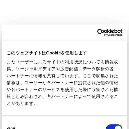
分）を付けることで顧客の興味を引く効果も期待できます。
従来のようにベタ印刷で色付けを行う必要がないため、店舗の
特徴を表現した模様やロゴマ－クを印刷した個性的なレシ－ト
を短納期で作成することができます。さらに発色部は長期保存
性を有しているため、“印字が消えないレシ－ト用紙”として
安心して保管いただけます。
このウェブサイトはCookieを使用します
またユーザーによるサイトの利用状況についても情報収
集、ソーシャルメディアや広告配信、データ解析の各
パートナーに情報を共有しています。ここで収集された
情報は、ユーザーが各パートナーに提供された他の情報
や各パートナーのサービスを使用した際に収集された情
報と組み合わされ、各パートナーによって使用されるこ
とがあります。
同
3. 製品ラインナップについて
必須