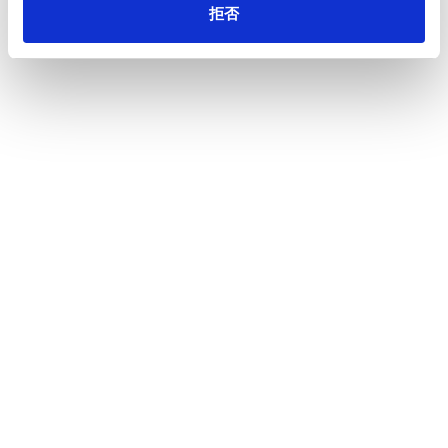
拒否
一覧へ
ニュース
色付き・香り付き感熱紙の開発・商品化のお知
ホーム
らせ
会社情報
サステナビリティ