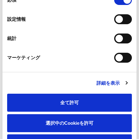
意
色、および香りは以下の種類を取り揃えています。
の
選
設定情報
[色] 赤色、緑色、紫色、黄色、青色など
択
[香り] アップル、メロン、レモン、オレンジ、ラベンダ－、ペ
統計
パ－ミントなど
（詳細につきましては、弊社へお問い合わせください）
マーケティング
色付き・香
り付き感熱紙の印字例
詳細を表示
本件に関するお問い合わせ
王子イメ－ジングメディア株式会社 営業部マネジャ－ 江口
全て許可
公志 TEL：03-5550-2613
技術部マネジャ
選択中のCookieを許可
－ 古賀慎一 TEL：06-4300-5901