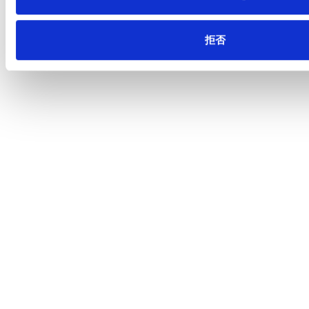
校
拒否
特徴および内容
木をテーマに、生活体験
と森遊びを体験する。
王子マテリア呉工場見学、
紙すき、テント設営、ドラ
ム缶風呂、川遊び、屋台村
で食事づくりなど
一覧へ