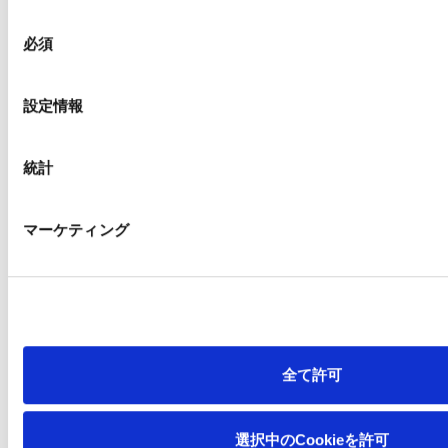
穫体験、家畜の世話、間伐体験な
同
ど
必須
意
の
選
設定情報
択
広島校
統計
日 程
8月22日（土）～24日
（月）
マーケティング
社 有 林
石ケ谷峡山林
宿 泊 所
ろうきん森の学校 テント
泊
（広島県山県郡北広島
全て許可
町）
プログラム運営
NPO法人ひろしま自然学
選択中のCookieを許可