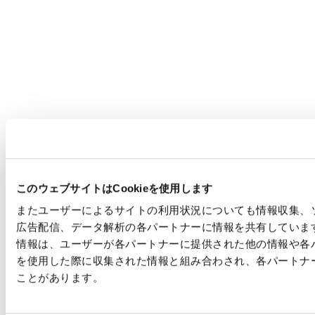
社 有 林
朝霧山林
宿 泊 所
ホールアース自然学校 コ
テージ泊
（静岡県富士宮市）
プログラム運営
NPO法人ホールアース自
然学校
このウェブサイトはCookieを使用します
特徴および内容
「食べる」ことに辿りつ
くまでのプロセスを体
またユーザーによるサイトの利用状況についても情報収集、
験。森づくりを通して
広告配信、データ解析の各パートナーに情報を共有していま
「人」「森」「紙」の関
情報は、ユーザーが各パートナーに提供された他の情報や各
わりを考える。
を使用した際に収集された情報と組み合わされ、各パートナ
工場見学（第1:王子エフテック
ことがあります。
ス、第2：王子マテリア）、紙す
き、川遊び、夜の生き物探検、収