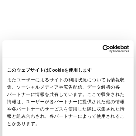
で通算8アンダーとし、2位に1打差で優勝を飾りました。
当社は、前田選手のますますの活躍を期待しております。皆様
からのより多くのご声援を賜りますよう、よろしくお願い申し
あげます。
このウェブサイトはCookieを使用します
またユーザーによるサイトの利用状況についても情報収
集、ソーシャルメディアや広告配信、データ解析の各
パートナーに情報を共有しています。ここで収集された
情報は、ユーザーが各パートナーに提供された他の情報
や各パートナーのサービスを使用した際に収集された情
報と組み合わされ、各パートナーによって使用されるこ
前田陽子選手
（本文とは関係のない画像です）
とがあります。
[お問合せ先]