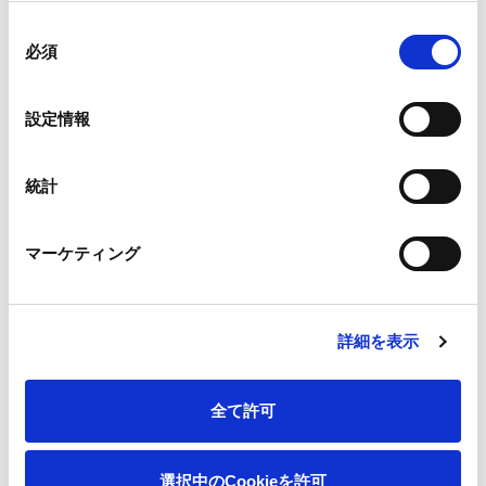
王子ホールディングス株式会社 広報室長 飯塚靖 TEL:03-
同
必須
意
3563-4523
の
選
設定情報
択
統計
一覧へ
マーケティング
詳細を表示
ニュース
女子プロゴルフ前田陽子選手優勝のご報告 [画
ホーム
像]
全て許可
会社情報
選択中のCookieを許可