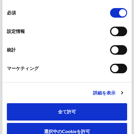
王子ネピア株式会社 マーケティング本部 商品企画部
同
必須
TEL：03-3248-2855
意
の
選
設定情報
択
統計
一覧へ
マーケティング
詳細を表示
ニュース
「王子ネピアうんち教室」日本トイレ大賞 女性
ホーム
活躍担当大臣・男女共同参画担当大臣賞を受賞
全て許可
会社情報
選択中のCookieを許可