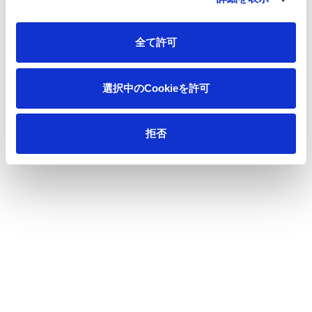
一覧へ
全て許可
選択中のCookieを許可
ニュース
「輝く女性の活躍を加速する男性リーダーの
ホーム
会」行動宣言への賛同について
拒否
会社情報
サステナビリティ
製品情報
イノベーション