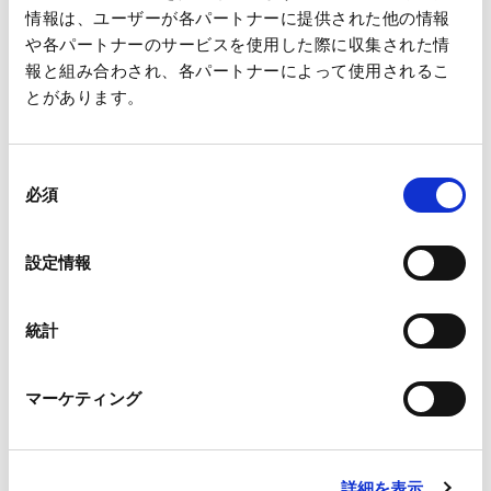
王子グループでは、多様な人材がその能力を最大限に発揮する
情報は、ユーザーが各パートナーに提供された他の情報
環境を整える「ダイバーシティ推進」の取組みを行っていま
や各パートナーのサービスを使用した際に収集された情
す。性別・国籍・年齢等に関係なく多様な人材が常識にとらわ
報と組み合わされ、各パートナーによって使用されるこ
とがあります。
れない自由な発想を積み重ね、よりよいアイデアを次々と出せ
るような環境を整えることで、グループ全体の事業発展を目指
しています。
同
必須
意
【参考】王子ホールディングス株式会社「ダイバーシティ推進
の
の取組み」ホームページ
選
設定情報
/sustainability/society/inclusion_diversity/
択
王子グループでは、このたびの賛同を契機に、さらなるダイ
統計
バーシティ推進に取り組んでまいります。
マーケティング
詳細を表示