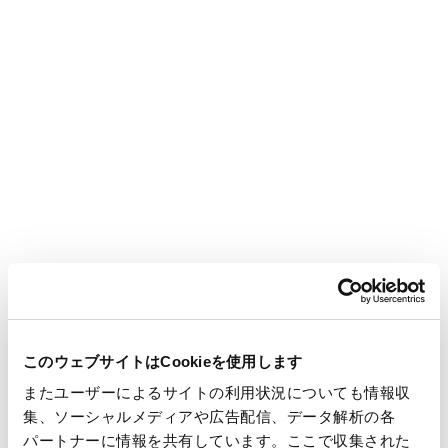
■ 「輝く女性の活躍を加速する男性リーダーの会」行動宣言に
ついて
2014年3月28日に首相官邸で開催された「輝く女性応援会議」
を契機に、輝く女性・輝こうとする女性たちを応援する各界の
リーダーたちによるムーブメントが拡がっています。このよう
な中、女性の活躍推進に積極的に取り組んでいる企業の男性
リーダーによる「輝く女性の活躍を加速する男性リーダーの
会」行動宣言が取りまとめられました。
【参考】「輝く女性の活躍を加速する男性リーダーの会」行動
宣言ホームページ
（内閣府のサイト）
http://www.gender.go.jp/policy/sokushin/male_leaders.ht
ml
このウェブサイトはCookieを使用します
またユーザーによるサイトの利用状況についても情報収
■ 王子ホールディングス株式会社のダイバーシティ推進につい
集、ソーシャルメディアや広告配信、データ解析の各
て
パートナーに情報を共有しています。ここで収集された