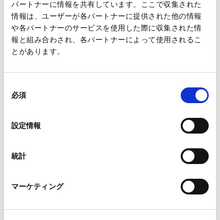
パートナーに情報を共有しています。ここで収集された
情報は、ユーザーが各パートナーに提供された他の情報
や各パートナーのサービスを使用した際に収集された情
報と組み合わされ、各パートナーによって使用されるこ
実施にあたりましては、お客様をはじめ、関係各所にご迷惑を
とがあります。
おかけすることがないよう、万全を期してまいります。
以上
同
必須
意
の
選
【本件に関するお問合せ先】
設定情報
択
王子製紙株式会社 管理本部 企画管理部長 鈴木 威芸
(たけ
(TEL) 03-3563-7264
き)
統計
洋紙事業本部 業務部長 岡田 佳
久 (TEL) 03-3563-7295
マーケティング