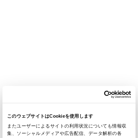
停止設備の概要
王子製紙株式会社
春日井工場
4号マシン
主要生産品種
上・中質紙及び包装用紙
生産能力
44千トン/年
このウェブサイトはCookieを使用します
またユーザーによるサイトの利用状況についても情報収
集、ソーシャルメディアや広告配信、データ解析の各
停止時期（予定）
2017年3月