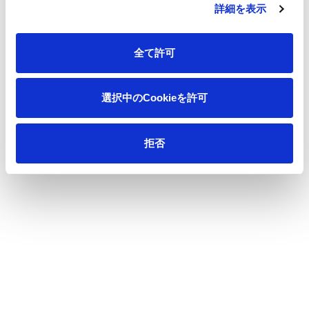
詳細を表示
一覧へ
全て許可
選択中のCookieを許可
ニュース
王子製紙の設備停止に関するお知らせ
ホーム
拒否
会社情報
サステナビリティ
製品情報