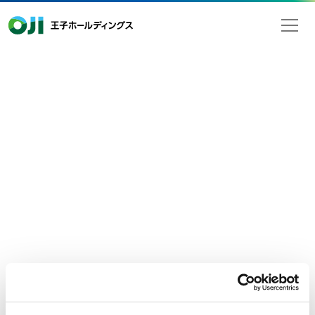
王子ホールディングス
2017年07月28日
検索
ニュースリリース
経営・財務
当社の業績に関する一部報道につい
て
７月28日付けの一部報道において、当社の連結業績に関する報
道がありましたが、
当社が発表したものではありません。
2018年３月期 第1四半期の連結業績につきましては、2017年８
月２日に発表する予定です。