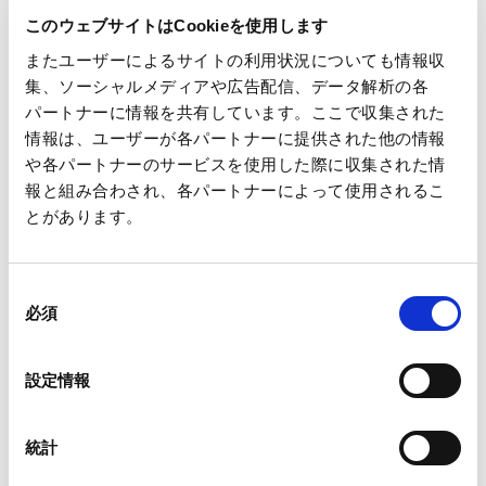
お問い合わせ先
このウェブサイトはCookieを使用します
王子マネジメントオフィス株式会社
またユーザーによるサイトの利用状況についても情報収
グループ企画本部 企画部長 中島隆
集、ソーシャルメディアや広告配信、データ解析の各
パートナーに情報を共有しています。ここで収集された
TEL 03-3563-1111
情報は、ユーザーが各パートナーに提供された他の情報
や各パートナーのサービスを使用した際に収集された情
報と組み合わされ、各パートナーによって使用されるこ
とがあります。
一覧へ
同
必須
意
の
選
設定情報
択
ニュース
当社の業績に関する一部報道について
ホーム
統計