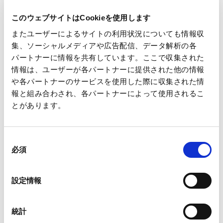
ポーパック、シノムラ化学工業、新タック化成、チューエツ、
このウェブサイトはCookieを使用します
本州リーム、森紙業、ユポ・コーポレーション等（出展予定、
またユーザーによるサイトの利用状況についても情報収
五十音順）
集、ソーシャルメディアや広告配信、データ解析の各
パートナーに情報を共有しています。ここで収集された
[写 真]
ブースイメージ
情報は、ユーザーが各パートナーに提供された他の情報
や各パートナーのサービスを使用した際に収集された情
報と組み合わされ、各パートナーによって使用されるこ
とがあります。
同
必須
意
の
選
設定情報
択
統計