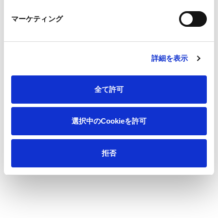
マーケティング
[お問合せ先]
王子産業資材マネジメント㈱ 包装技術開発セ
ンター 販売戦略本部 佐々島隆之 ℡03-5550-3063
詳細を表示
[公式サイト]
http://www.jpi-expo.jp/
全て許可
選択中のCookieを許可
一覧へ
拒否
ニュース
「暮らしの包装商品展2017」出展のお知らせ
ホーム