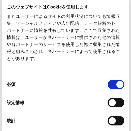
お問い合わせ先
このウェブサイトはCookieを使用します
王子マネジメントオフィス株式会社
またユーザーによるサイトの利用状況についても情報収
グループ企画本部 企画部長 中島隆
集、ソーシャルメディアや広告配信、データ解析の各
パートナーに情報を共有しています。ここで収集された
TEL 03-3563-1111
情報は、ユーザーが各パートナーに提供された他の情報
や各パートナーのサービスを使用した際に収集された情
報と組み合わされ、各パートナーによって使用されるこ
とがあります。
一覧へ
同
必須
意
の
選
設定情報
択
ニュース
当社の業績に関する一部報道について
ホーム
統計