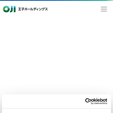
王子ホールディングス
2018年05月09日
検索
ニュースリリース
経営・財務
当社の業績に関する一部報道につい
て
５月９日付けの一部報道において、当社の連結業績に関する報
道がありましたが、
当社が発表したものではありません。
2018年３月期の連結業績につきましては、2018年５月11日に
発表する予定です。