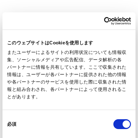
●シリコーンとフッ素化合物を不使用「ノンシリ
コーン軽剥離フィルム」
●離型処理不要の平滑度。フィッシュアイのない
「HGPPフィルム」
●総厚９μm以下の両面テープも実現可能「超極薄
両面テープ用OPP」
●電圧ノイズ低減に役立つ、業界トップレベルの低
誘電「タッチパネル用低誘電OCA」
このウェブサイトはCookieを使用します
[主 催]
一般社団法人日本電子回路工業会
またユーザーによるサイトの利用状況についても情報収
（JPCA）
集、ソーシャルメディアや広告配信、データ解析の各
[展示会公式サイト]
パートナーに情報を共有しています。ここで収集された
http://www.jpcashow.com/show2018/index.html
情報は、ユーザーが各パートナーに提供された他の情報
や各パートナーのサービスを使用した際に収集された情
[本件に関するお問い合わせ先]
王子エフテックス株式会社 製品開発部
mail:Oji-
報と組み合わされ、各パートナーによって使用されるこ
FtexMDD@oji-gr.com
とがあります。
同
必須
意
の