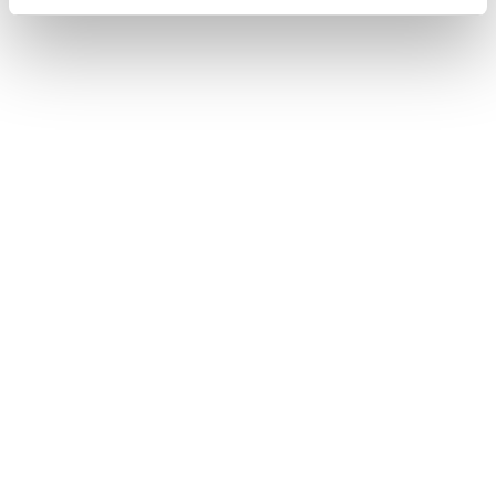
一覧へ
ニュース
「電子機器＋トータルソリューション2018」出
ホーム
展のお知らせ(6月6～8日)
会社情報
サステナビリティ
製品情報
イノベーション