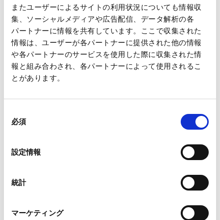
- ダウンロードはこちらから
またユーザーによるサイトの利用状況についても情報収
「王子グループレポート2018」
（PDF 14.1MB）
集、ソーシャルメディアや広告配信、データ解析の各
パートナーに情報を共有しています。ここで収集された
情報は、ユーザーが各パートナーに提供された他の情報
や各パートナーのサービスを使用した際に収集された情
報と組み合わされ、各パートナーによって使用されるこ
とがあります。
一覧へ
同
必須
意
の
選
ニュース
「王子グループレポート2018」を掲載しました
ホーム
設定情報
択
統計
会社情報
マーケティング
サステナビリティ