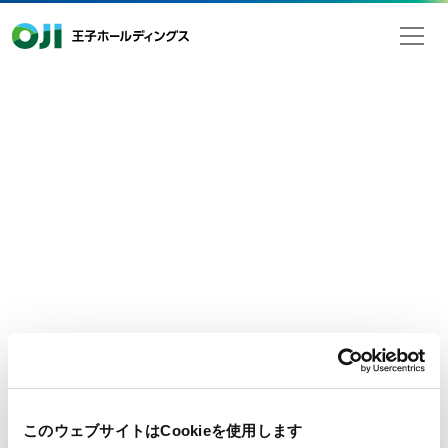
王子ホールディングス
2018年11月14日
検索
お知らせ
「王子グループレポート2018」を掲
載しました
王子グループでは、事業概況、経営戦略等の財務情報
と、環境・社会・ガバナンス等の非財務情報を簡潔にま
とめてお伝えすることを目的に「王子グループレポート
2018」を発行しています。
- 掲載ページ
投資家情報 > 会社情報 >
王子グループレポート
このウェブサイトはCookieを使用します