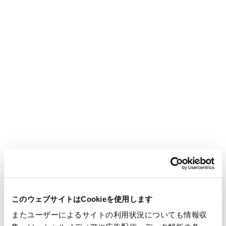
・ 招集ご通知およびインターネット開示事項
・
第95回定時株主総会招集ご通知の一部修正について
73KB
・
一括ダウンロード用ファイル
1.60MB
・
第95回定時株主総会招集ご通知
1.41MB
・
第95回定時株主総会招集ご通知に際してのインターネッ
ト開示事項
352KB
＊招集ご通知の発送（6月4日）に先立ち、早期開示いたしまし
た。
インターネットによる議決権行使
当社指定の下記「議決権行使サイト」にアクセスし、招集ご通
このウェブサイトはCookieを使用します
知に同封の議決権行使書用紙右片に記載の「議決権行使コー
またユーザーによるサイトの利用状況についても情報収
ド」および「パスワード」をご利用いただくことで、インター