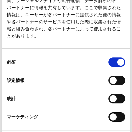
集、ソーシャルメディアや広告配信、データ解析の各
ネットによる議決権行使が可能です。
パートナーに情報を共有しています。ここで収集された
＞
三井住友信託銀行「議決権行使サイト」
情報は、ユーザーが各パートナーに提供された他の情報
や各パートナーのサービスを使用した際に収集された情
・招集ご通知は６月４日（火）に発送されます。
報と組み合わされ、各パートナーによって使用されるこ
・インターネットによる議決権行使期限は、6月26日 (水) 午後5
とがあります。
時30分入力分まで有効です。
・招集ご通知に同封の議決権行使書用紙のご投函による議決権
同
行使も可能です。
必須
意
の
選
設定情報
択
PDF形式のファイルをご覧いただくには、アドビ システムズ社
®
から無償提供されている
Adobe
ReaderTM
プラグインが必
統計
要です。
マーケティング