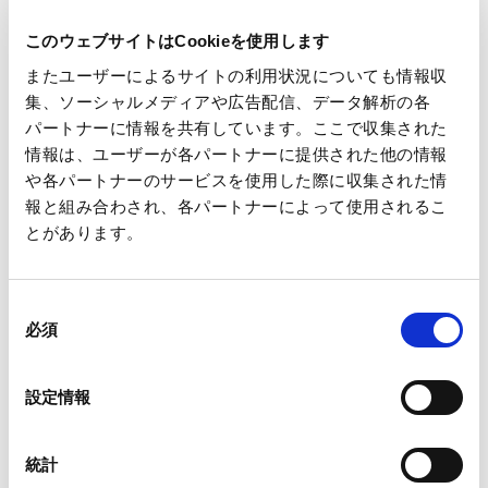
お問い合わせ先
このウェブサイトはCookieを使用します
王子マネジメントオフィス株式会社
またユーザーによるサイトの利用状況についても情報収
グループ企画本部 企画本部長 中島隆
集、ソーシャルメディアや広告配信、データ解析の各
TEL 03-3563-4385
パートナーに情報を共有しています。ここで収集された
情報は、ユーザーが各パートナーに提供された他の情報
や各パートナーのサービスを使用した際に収集された情
報と組み合わされ、各パートナーによって使用されるこ
とがあります。
同
一覧へ
必須
意
の
選
設定情報
択
ニュース
当社の業績に関する一部報道について&nbsp;
ホーム
統計