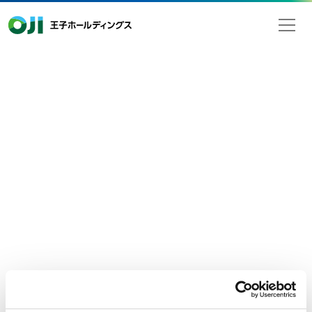
王子ホールディングス
2020年05月01日
検索
ニュースリリース
経営・財務
当社の業績に関する一部報道につい
て
5月1日付けの一部報道において、当社の連結業績に関する報道
がありましたが、
当社が発表したものではありません。
2020年３月期 の連結業績につきましては、2020年5月25日に発
表する予定です。