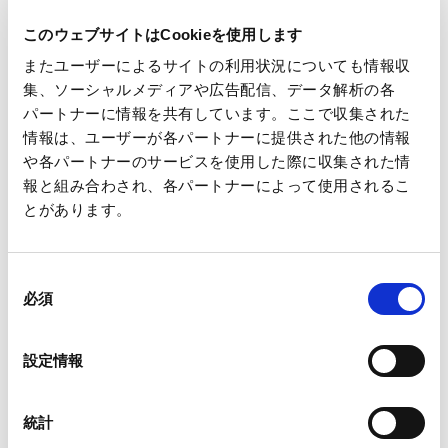
お問い合わせ先
このウェブサイトはCookieを使用します
王子マネジメントオフィス株式会社
またユーザーによるサイトの利用状況についても情報収
グループ企画本部 企画本部長 中島隆
集、ソーシャルメディアや広告配信、データ解析の各
TEL 03-3563-4385
パートナーに情報を共有しています。ここで収集された
情報は、ユーザーが各パートナーに提供された他の情報
や各パートナーのサービスを使用した際に収集された情
報と組み合わされ、各パートナーによって使用されるこ
とがあります。
一覧へ
同
必須
意
の
選
設定情報
択
ニュース
当社の業績に関する一部報道について
ホーム
&nbsp;&nbsp;
統計