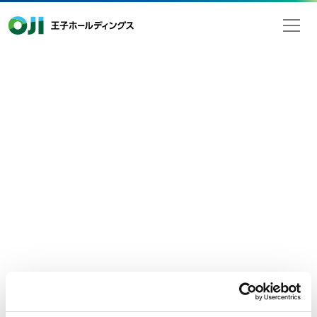
王子ホールディングス
2020年07月31日
検索
ニュースリリース
経営・財務
当社の業績に関する一部報道につい
て
7月31日付の一部報道において、当社の連結業績に関する報道
がありましたが、
当社が発表したものではありません。
2021年3月期 第1四半期の連結業績につきましては、2020年8月
4日に発表する予定です。