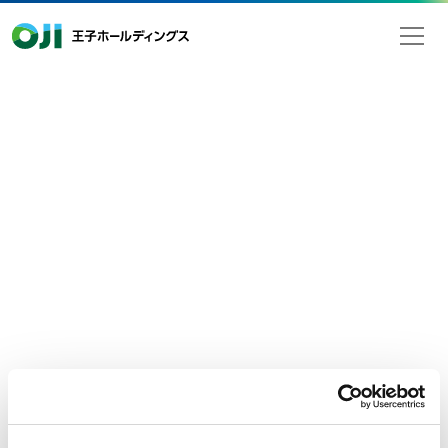
王子ホールディングス
2020年12月15日
検索
お知らせ
年末年始休業のお知らせ
平素は格別なるご高配を賜り厚く御礼申し上げます。
王子グループは、下記の通り年末年始休業いたします。
ご不便をおかけいたしますが、何卒ご理解賜りますようお願い
申し上げます。
記