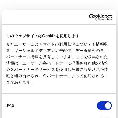
等を実施した上で、本社地区グループ従業員に対し、あらため
て、感染予防策（マスク着用、検温、手洗い・消毒等）の再徹
底を講じております。
引き続き、新型コロナウイルス感染症予防に対する取組みを
推進し、関係者の皆様と従業員の安全確保を最優先に対応して
このウェブサイトはCookieを使用します
まいります。
またユーザーによるサイトの利用状況についても情報収
関係者の皆様におかれましては、何卒ご理解のほどお願い申
集、ソーシャルメディアや広告配信、データ解析の各
パートナーに情報を共有しています。ここで収集された
し上げます。
情報は、ユーザーが各パートナーに提供された他の情報
や各パートナーのサービスを使用した際に収集された情
報と組み合わされ、各パートナーによって使用されるこ
本件に関するお問い合わせ先
とがあります。
総務部 TEL：03-3563-4520
同
必須
意
の