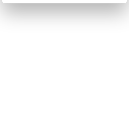
投資家情報
採用情報
ニュース
王子の森
お問い合わせ
ペ
サイトの
個人情報
サイトマップ
ご利用条件
保護方針