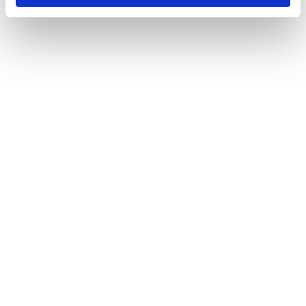
イノベーション
投資家情報
採用情報
ニュース
王子の森
お問い合わせ
ペ
サイトの
個人情報