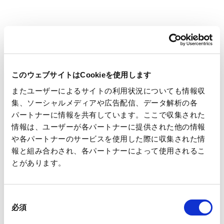
当する者はおりません。 本件を受けて、執務エリアおよび共
用部の消毒作業等を実施した上で、本社地区グループ従業員に
対し、あらためて、感染予防策（マスク着用、検温、手洗い・
消毒等）の再徹底を講じております。
引き続き、新型コロナウイルス感染症予防に対する取組みを
このウェブサイトはCookieを使用します
推進し、関係者の皆様と従業員の安全確保を最優先に対応して
またユーザーによるサイトの利用状況についても情報収
まいります。
集、ソーシャルメディアや広告配信、データ解析の各
関係者の皆様におかれましては、何卒ご理解のほどお願い申
パートナーに情報を共有しています。ここで収集された
し上げます。
情報は、ユーザーが各パートナーに提供された他の情報
や各パートナーのサービスを使用した際に収集された情
報と組み合わされ、各パートナーによって使用されるこ
とがあります。
本件に関するお問い合わせ先
総務部 TEL：03-3563-4520
同
必須
意
の