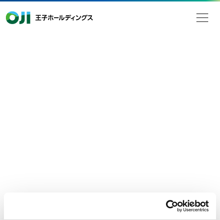
王子ホールディングス
2021年07月30日
検索
お知らせ
本社地区一斉夏季休業のお知らせ
平素は格別なるご高配を賜り厚く御礼申し上げます。
王子グループは、下記の通り夏季休業いたします。
ご不便をおかけいたしますが、何卒ご理解賜りますようお願い
申し上げます。
記