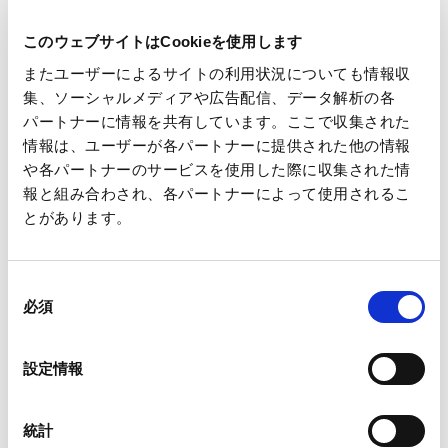
対象事業所：王子ホールディングス 本館、1号館
休業日：8月10日（火）～8月13日（金）
このウェブサイトはCookieを使用します
またユーザーによるサイトの利用状況についても情報収
集、ソーシャルメディアや広告配信、データ解析の各
パートナーに情報を共有しています。ここで収集された
以上
情報は、ユーザーが各パートナーに提供された他の情報
や各パートナーのサービスを使用した際に収集された情
報と組み合わされ、各パートナーによって使用されるこ
とがあります。
同
一覧へ
必須
意
の
選
設定情報
択
ニュース
本社地区一斉夏季休業のお知らせ
ホーム
統計