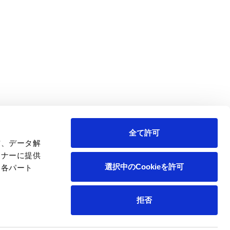
王子の森
お問い合わせ
全て許可
信、データ解
トナーに提供
選択中のCookieを許可
、各パート
拒否
ペ